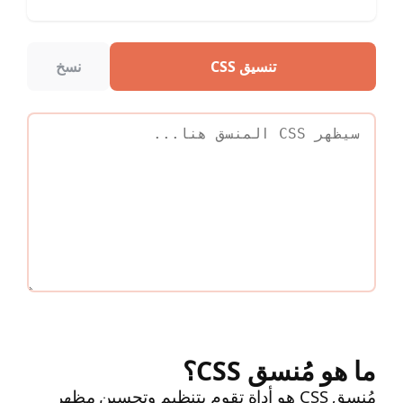
تنسيق CSS
نسخ
ما هو مُنسق CSS؟
مُنسق CSS هو أداة تقوم بتنظيم وتحسين مظهر