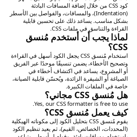
كود CSS من خلال إضافة المسافات البادئة
(Indentation)، والمسافات، والفواصل بين الأسطر
بشكل مناسب. يساعد ذلك على تحسين قابلية
القراءة والتناسق في ملفات CSS.
لماذا يجب أن أستخدم مُنسق
CSS؟
استخدام مُنسق CSS يجعل الكود أسهل في القراءة
وتصحيح الأخطاء، يضمن تنسيقًا موحدًا عبر الفريق
أو المشروع، يساعد في اكتشاف أخطاء في
الصياغة أو الشيفرة الزائدة، ويُحسّن قابلية الصيانة،
خاصة في الملفات الكبيرة.
هل مُنسق CSS مجاني؟
Yes, our CSS formatter is free to use.
كيف يعمل مُنسق CSS؟
يقوم مُنسق CSS بتحليل الكود إلى مكوناته الهيكلية
(المحددات، الخصائص، القيم)، ثم يعيد تنظيم الكود
باستخدام مسافات بادئة، وفواصل أسطر، وتباعد