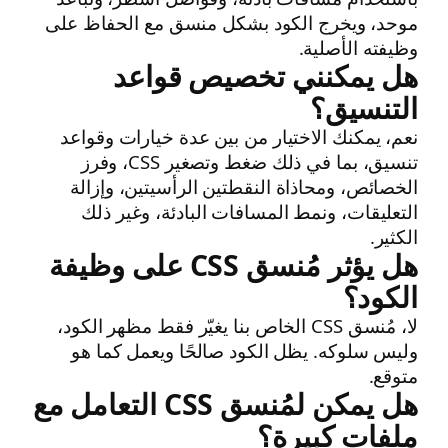
موحد، ويخرج الكود بشكل منسق مع الحفاظ على
وظيفته الأصلية.
هل يمكنني تخصيص قواعد
التنسيق؟
نعم، يمكنك الاختيار من بين عدة خيارات وقواعد
تنسيق، بما في ذلك ضغط وتصغير CSS، وفرز
الخصائص، ومحاذاة النقطتين الرأسيتين، وإزالة
التعليقات، ونمط المسافات البادئة، وغير ذلك
الكثير.
هل يؤثر مُنسق CSS على وظيفة
الكود؟
لا، مُنسق CSS الخاص بنا يغيّر فقط مظهر الكود،
وليس سلوكه. يظل الكود صالحًا ويعمل كما هو
متوقع.
هل يمكن لمُنسق CSS التعامل مع
ملفات كبيرة؟