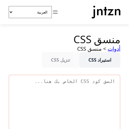
خطى
اختر
لى
لغة
لمحتوى
منسق CSS
أدوات
>
منسق CSS
استيراد CSS
تنزيل CSS