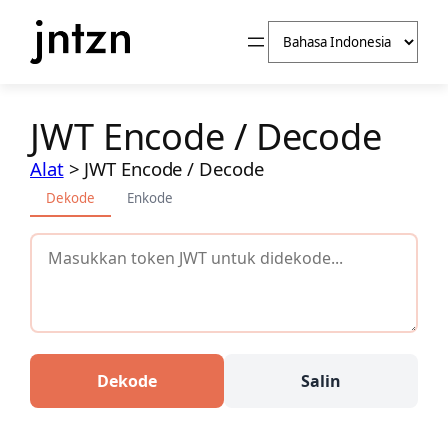
Lewati
Pilih
ke
sebuah
konten
bahasa
JWT Encode / Decode
Alat
>
JWT Encode / Decode
Dekode
Enkode
Dekode
Salin