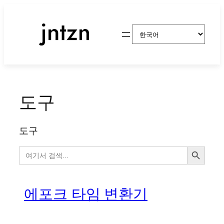
콘
텐
Choose
츠
a
로
language
바
로
가
도구
기
도구
검색 버튼
검
색:
에포크 타임 변환기